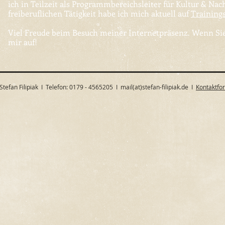
ich
in Teilzeit als
Programmbereichsleiter für Kultur & Nach
freiberuflichen Tätigkeit habe ich mich aktuell auf
Training
Viel Freude beim Besuch meiner Internetpräsenz. Wenn Sie
mir auf!
Stefan Filipiak I Telefon: 0179 - 4565205 I mail(at)stefan-filipiak.de I
Kontaktfo