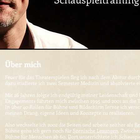
Über mich
Feuer für das Theaterspielen fing ich nach dem Abitur dur
dazu studierte ich zwei Semester Medizin und absolvierte 
Mit 26 Jahren folgte ich endgültig meiner Leidenschaft und
Engagements führten mich zwischen 1995 und 2001 an die 
In über 40 Rollen für Bühne und Bildschirm lernte ich ver
meinen Drang, eigene Ideen und Konzepte zu realisieren.
Also wechselte ich 2002 die Seiten und arbeite seither als
Re
Bühne gehe ich gern noch für
Szenische Lesungen
. Zwische
Bühne für Menschen ab 60. Dort unterrichtete ich Schauspi