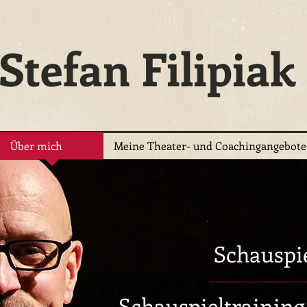
Stefan Filipiak
Über mich
Meine Theater- und Coachingangebote
Seniorentheater
Düsseldorf
Schauspielunterricht
Theater
Theaterkurs
Schauspielkurs
Schauspie
Theaterunterricht
Erwachsene
Schauspieltraining