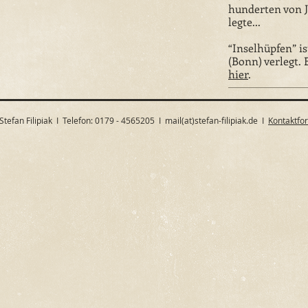
hunderten von J
legte...
“Inselhüpfen” i
(Bonn) verlegt. 
hier
.
Stefan Filipiak I Telefon: 0179 - 4565205 I mail(at)stefan-filipiak.de I
Kontaktfo