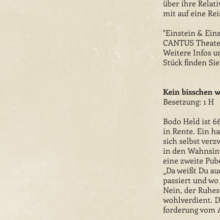
über ihre Relat
mit auf eine Rei
"Einstein & Eins
CANTUS Theater
Weitere Infos u
Stück finden Si
Kein bisschen w
Besetzung: 1 H
Bodo Held ist 6
in Rente. Ein ha
sich selbst verz
in den Wahnsinn
eine zweite Pube
„Da weißt Du au
passiert und wo 
Nein, der Ruhes
wohlverdient. D
forderung vom A