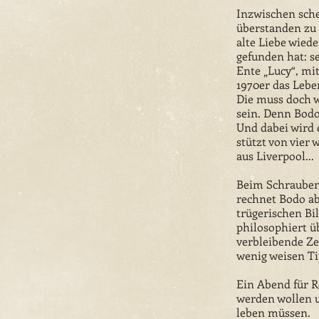
Inzwischen sche
überstanden zu 
alte Liebe wied
gefunden hat: se
Ente „Lucy“, mi
1970er das Lebe
Die muss doch w
sein. Denn Bodo
Und dabei wird 
stützt von vier
aus Liverpool...
Beim Schrauben
rechnet Bodo a
trügerischen Bi
philosophiert ü
verbleibende Z
wenig weisen Ti
Ein Abend für Re
werden wollen u
leben müssen.