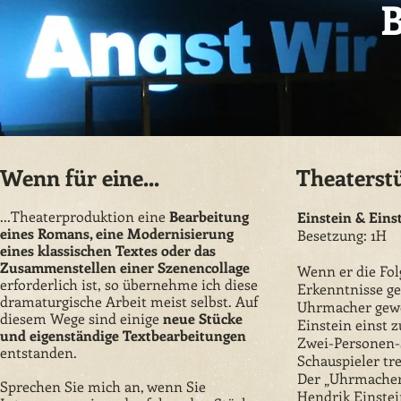
Wenn für eine...
Theaterst
...Theaterproduktion eine
Bearbeitung
Einstein & Eins
eines Romans, eine Modernisierung
Besetzung: 1H
eines klassischen Textes oder das
Zusammenstellen einer Szenencollage
Wenn er die Fol
erforderlich ist, so übernehme ich diese
Erkenntnisse ge
dramaturgische Arbeit meist selbst. Auf
Uhrmacher gewo
diesem Wege sind einige
neue Stücke
Einstein einst z
und eigenständige Textbearbeitungen
Zwei-Personen-S
entstanden.
Schauspieler tre
Der „Uhrmacher
Sprechen Sie mich an, wenn Sie
Hendrik Einstei