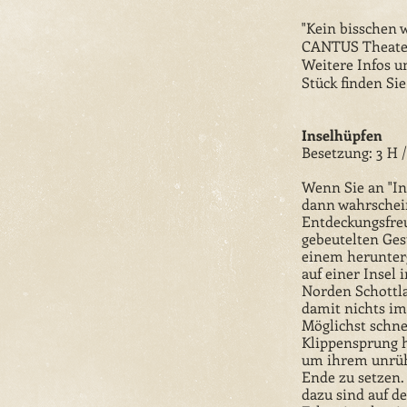
"Kein bisschen w
CANTUS Theater
Weitere Infos u
Stück finden Si
Inselhüpfen
Besetzung: 3 H /
Wenn Sie an "In
dann wahrschei
Entdeckungsfreu
gebeutelten Gest
einem herunte
auf einer Insel
Norden Schottl
damit nichts im 
Möglichst schne
Klippensprung h
um ihrem unrü
Ende zu setzen
dazu sind auf d