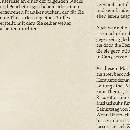
Interesse an einer der folgenden Stücke
verwandt mit d
und Bearbeitungen haben, oder einen
und sein Bruder 
erfahrenen Praktiker suchen, der für Sie
eben jenen ausg
eine Theaterfassung eines Stoffes
erstellt, mit dem Sie selber weiter
Auch wenn die 
arbeiten möchten.
Uhrmacherbrüde
gegenseitig „be
sie doch die Fas
die sie gern mi
in Gang setzen.
An diesem Morg
sie zwei besond
Herausforderun
Leitung eines V
zum Thema „Zei
Reparatur einer
Kuckucksuhr für
Geburtstag von 
Wenn Uhrmacher
hassen, dann ist
lassen sie sich 