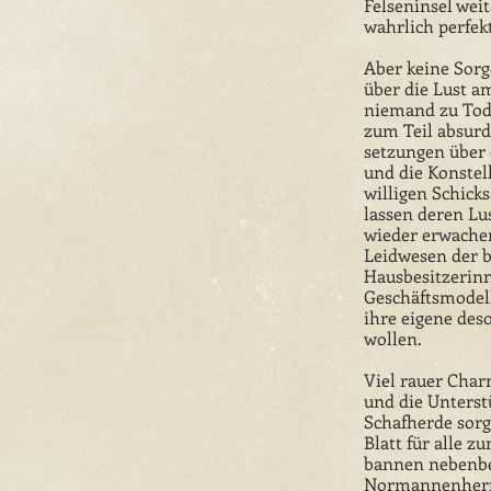
Felseninsel weit
wahrlich perfek
Aber keine Sorg
über die Lust 
niemand zu Tode
zum Teil absur
setzungen über 
und die Konstell
willigen Schick
lassen deren L
wieder erwache
Leidwesen der 
Hausbesitzerinn
Geschäftsmodell
ihre eigene des
wollen.
Viel rauer Cha
und die Unterst
Schafherde sorge
Blatt für alle 
bannen nebenbe
Normannenherr