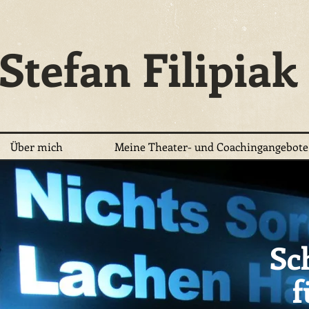
Stefan Filipiak
Über mich
Meine Theater- und Coachingangebote
Sc
f